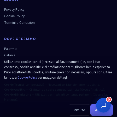
Privacy Policy
Cookie Policy
Termini e Condizioni
DOVE OPERIAMO
Palermo
Catania
Roma
Utilizziamo cookie tecnici (necessari al funzionamento) e, con il tuo
consenso, cookie analitici e di profilazione per migliorare la tua esperienza.
Milano
Puoi accettare tutti i cookie, rifiutare quelli non necessari, oppure consultare
Napoli
la nostra
Cookie Policy
per maggiori dettagli.
Torino
Cookie Tecnici
(sempre attivi) — Necessari per il funzionamento del sito.
Cookie Analitici
— Ci aiutano a capire come utilizzi il sito (Google Analytics).
Cookie di Marketing
— Utilizzati per mostrarti contenuti pertinenti (Google Tag
Manager).
0
Copyright 2026 DadoMediaWeb P.IVA IT03830860130. All Rights Reserved.
Privacy Policy
Cookie Policy
Termini
Gestisci Cookie
Rifiuta
Accetta