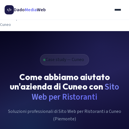
Home
Dado
Media
Web
Servizi
48
Sito Web per Ristoranti
Cuneo
Case study — Cuneo
Come abbiamo aiutato
un'azienda di Cuneo con
Sito
Web per Ristoranti
Soluzioni professionali di Sito Web per Ristoranti a Cuneo
(Piemonte)